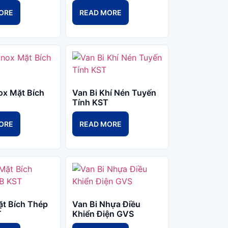
ORE
READ MORE
ox Mặt Bích
Van Bi Khí Nén Tuyến
Tính KST
ORE
READ MORE
ặt Bích Thép
Van Bi Nhựa Điều
T
Khiển Điện GVS