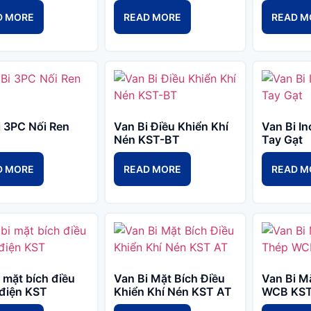
D MORE
READ MORE
READ M
i 3PC Nối Ren
Van Bi Điều Khiển Khí
Van Bi In
Nén KST-BT
Tay Gạt
D MORE
READ MORE
READ M
 mặt bích điều
Van Bi Mặt Bích Điều
Van Bi M
 điện KST
Khiển Khí Nén KST AT
WCB KS