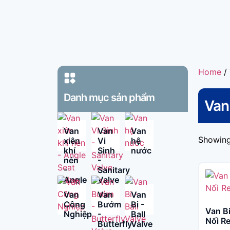
Home
/
Danh mục sản phẩm​
Van 
Van
Van
Van
Showing
xiên
Vi
hệ
khí
Sinh
nước
nén
-
-
Sanitary
Angle
Valve
Seat
Van
Van
Van
Valve
Công
Bướm
Bi -
Van B
Nghiệp
-
Ball
Nối R
Butterfly
Valve