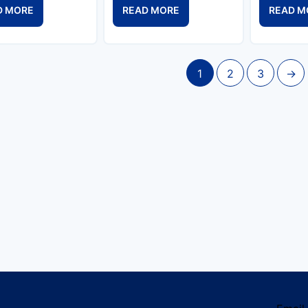
D MORE
READ MORE
READ M
1
2
3
→