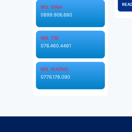
REA
MS. VINH
0899.906.880
MR. TRÍ
076.460.4461
MS. SƯƠNG
0776.178.090