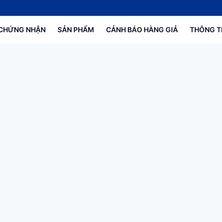
CHỨNG NHẬN
SẢN PHẨM
CẢNH BÁO HÀNG GIẢ
THÔNG T