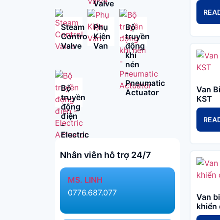
Valve
REA
Steam
Phụ
Bộ
Control
Kiện
truyền
Valve
Van
động
khí
nén
-
Pneumatic
Bộ
Van B
Actuator
truyền
KST
động
điện
REA
-
Electric
Actuator
Nhân viên hỗ trợ 24/7
MS. LINH​
0776.687.077​
Van bi
khiển