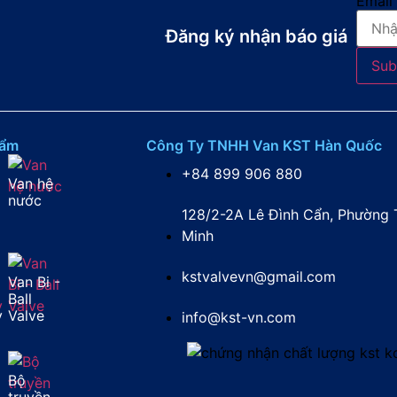
Email
Đăng ký nhận báo giá​
Sub
hẩm
Công Ty TNHH Van KST Hàn Quốc
+84 899 906 880
Van hệ
nước
128/2-2A Lê Đình Cẩn, Phường T
Minh
kstvalvevn@gmail.com
Van Bi -
Ball
y
Valve
info@kst-vn.com
Bộ
truyền