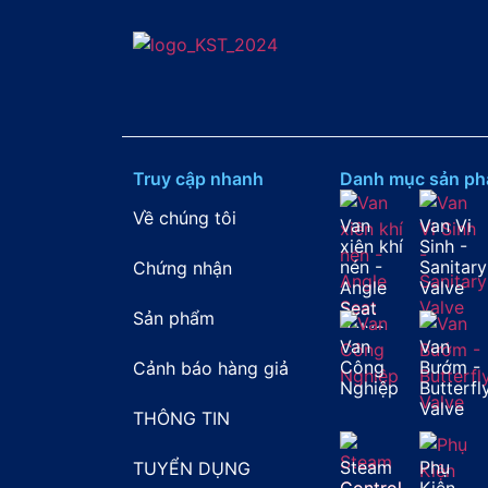
Truy cập nhanh
Danh mục sản p
Về chúng tôi
Van
Van Vi
xiên khí
Sinh -
nén -
Sanitary
Chứng nhận
Angle
Valve
Seat
Sản phẩm
Valve
Van
Van
Công
Bướm -
Cảnh báo hàng giả
Nghiệp
Butterfl
Valve
THÔNG TIN
Steam
Phụ
TUYỂN DỤNG
Control
Kiện