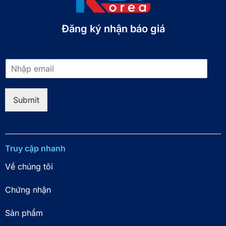
Đăng ký nhận báo giá​
E
m
a
i
Submit
l
*
Truy cập nhanh
Về chúng tôi
Chứng nhận
Sản phẩm