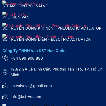
STEAM CONTROL VALVE
PHỤ KIỆN VAN
BỘ TRUYỀN ĐỘNG KHÍ NÉN - PNEUMATIC ACTUATOR
BỘ TRUYỀN ĐỘNG ĐIỆN - ELECTRIC ACTUATOR
Công Ty TNHH Van KST Hàn Quốc
+84 899 906 880
128/2-2A Lê Đình Cẩn, Phường Tân Tạo, TP. Hồ Chí
Minh
kstvalvevn@gmail.com
info@kst-vn.com