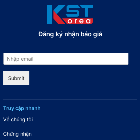
Đăng ký nhận báo giá​
E
m
a
i
Submit
l
*
Truy cập nhanh
Về chúng tôi
Chứng nhận