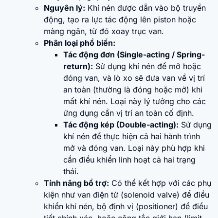
Nguyên lý:
Khí nén được dẫn vào bộ truyền
động, tạo ra lực tác động lên piston hoặc
màng ngăn, từ đó xoay trục van.
Phân loại phổ biến:
Tác động đơn (Single-acting / Spring-
return):
Sử dụng khí nén để mở hoặc
đóng van, và lò xo sẽ đưa van về vị trí
an toàn (thường là đóng hoặc mở) khi
mất khí nén. Loại này lý tưởng cho các
ứng dụng cần vị trí an toàn cố định.
Tác động kép (Double-acting):
Sử dụng
khí nén để thực hiện cả hai hành trình
mở và đóng van. Loại này phù hợp khi
cần điều khiển linh hoạt cả hai trạng
thái.
Tính năng bổ trợ:
Có thể kết hợp với các phụ
kiện như van điện từ (solenoid valve) để điều
khiển khí nén, bộ định vị (positioner) để điều
tiết chính xác, hoặc công tắc giới hạn (limit