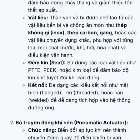
đảm bảo dòng chảy thẳng và giảm thiểu tổn
thất áp suất.
Vật liệu:
Thân van và bi được chế tạo từ các
vật liệu bền bỉ và chống ăn mòn như
thép
không gỉ (inox), thép carbon, gang
, hoặc các
vật liệu chuyên dụng khác, phù hợp với từng
loại môi chất (nước, khí, hơi, hóa chất) và
điều kiện vận hành.
Đệm kín (Seat):
Sử dụng các loại vật liệu như
PTFE, PEEK, hoặc kim loại để đảm bảo độ
kín khít tuyệt đối khi van đóng.
Kết nối:
Đa dạng các kiểu kết nối như mặt
bích (flanged), ren (threaded), hoặc hàn
(welded) để dễ dàng tích hợp vào hệ thống
đường ống.
Bộ truyền động khí nén (Pneumatic Actuator):
Chức năng:
Biến đổi áp lực khí nén thành
chuyển động quay để điều khiển bi van.