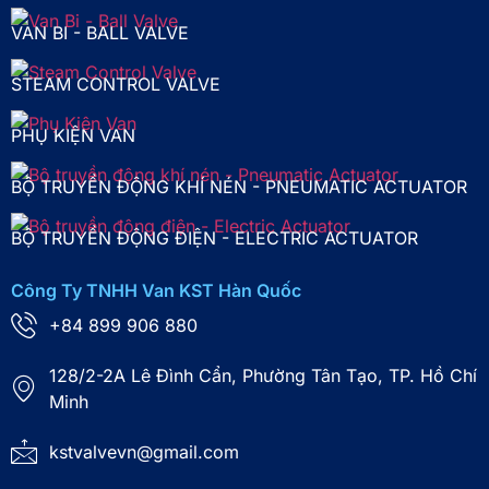
VAN BI - BALL VALVE
STEAM CONTROL VALVE
PHỤ KIỆN VAN
BỘ TRUYỀN ĐỘNG KHÍ NÉN - PNEUMATIC ACTUATOR
BỘ TRUYỀN ĐỘNG ĐIỆN - ELECTRIC ACTUATOR
Công Ty TNHH Van KST Hàn Quốc
+84 899 906 880
128/2-2A Lê Đình Cẩn, Phường Tân Tạo, TP. Hồ Chí
Minh
kstvalvevn@gmail.com