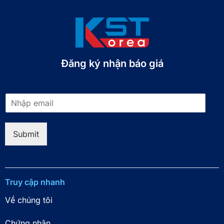
Đăng ký nhận báo giá​
E
m
a
i
Submit
l
*
Truy cập nhanh
Về chúng tôi
Chứng nhận