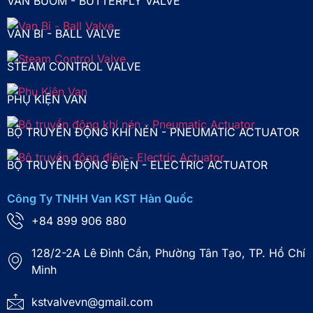
VAN BƯỚM - BUTTERFLY VALVE
VAN BI - BALL VALVE
STEAM CONTROL VALVE
PHỤ KIỆN VAN
BỘ TRUYỀN ĐỘNG KHÍ NÉN - PNEUMATIC ACTUATOR
BỘ TRUYỀN ĐỘNG ĐIỆN - ELECTRIC ACTUATOR
Công Ty TNHH Van KST Hàn Quốc
+84 899 906 880
128/2-2A Lê Đình Cẩn, Phường Tân Tạo, TP. Hồ Chí
Minh
kstvalvevn@gmail.com