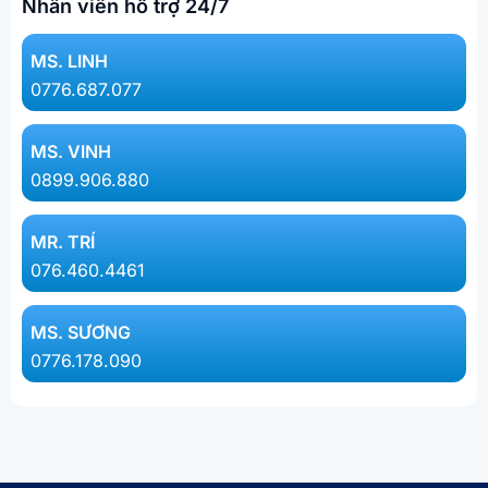
Nhân viên hỗ trợ 24/7
MS. LINH​
0776.687.077​
MS. VINH
0899.906.880
MR. TRÍ
076.460.4461
MS. SƯƠNG
0776.178.090