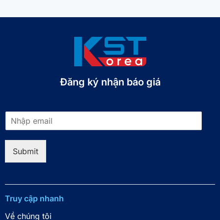
Đăng ký nhận báo giá​
E
m
a
i
Submit
l
*
Truy cập nhanh
Về chúng tôi