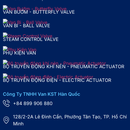
VAN BƯỚM - BUTTERFLY VALVE
VAN BI - BALL VALVE
STEAM CONTROL VALVE
PHỤ KIỆN VAN
BỘ TRUYỀN ĐỘNG KHÍ NÉN - PNEUMATIC ACTUATOR
BỘ TRUYỀN ĐỘNG ĐIỆN - ELECTRIC ACTUATOR
Công Ty TNHH Van KST Hàn Quốc
+84 899 906 880
128/2-2A Lê Đình Cẩn, Phường Tân Tạo, TP. Hồ Chí
Minh