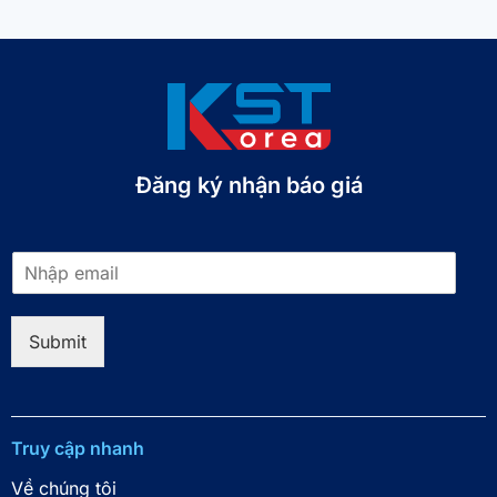
Đăng ký nhận báo giá​
E
m
a
i
Submit
l
*
Truy cập nhanh
Về chúng tôi