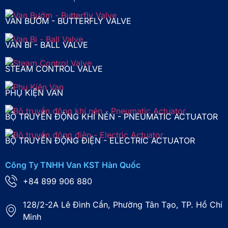
VAN BƯỚM - BUTTERFLY VALVE
VAN BI - BALL VALVE
STEAM CONTROL VALVE
PHỤ KIỆN VAN
BỘ TRUYỀN ĐỘNG KHÍ NÉN - PNEUMATIC ACTUATOR
BỘ TRUYỀN ĐỘNG ĐIỆN - ELECTRIC ACTUATOR
Công Ty TNHH Van KST Hàn Quốc
+84 899 906 880
128/2-2A Lê Đình Cẩn, Phường Tân Tạo, TP. Hồ Chí
Minh