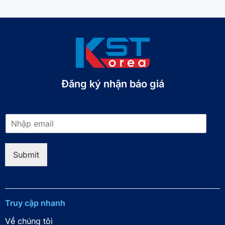
Đăng ký nhận báo giá​
E
m
a
i
Submit
l
*
Truy cập nhanh
Về chúng tôi