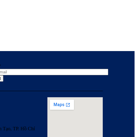
*
t
 Tạo, TP. Hồ Chí