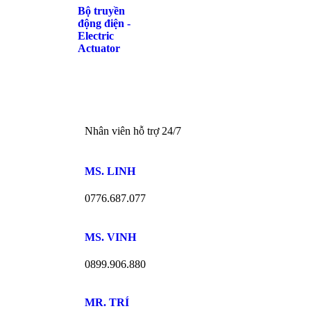
Bộ truyền
động điện -
Electric
Actuator
Nhân viên hỗ trợ 24/7
MS. LINH​
0776.687.077​
MS. VINH
0899.906.880
MR. TRÍ