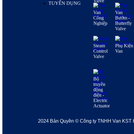
Valve
TUYỂN DỤNG
Van
Van
Công
Bướm -
Nghiệp
Butterfly
Valve
Steam
Phụ Kiện
Control
Van
Valve
Bộ
truyền
động
điện -
Electric
Actuator
2024 Bản Quyền © Công ty TNHH Van KST Hàn