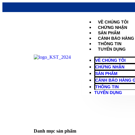
VỀ CHÚNG TÔI
CHỨNG NHẬN
SẢN PHẨM
CẢNH BÁO HÀNG 
THÔNG TIN
TUYỂN DỤNG
VỀ CHÚNG TÔI
CHỨNG NHẬN
SẢN PHẨM
CẢNH BÁO HÀNG G
THÔNG TIN
TUYỂN DỤNG
Danh mục sản phẩm​