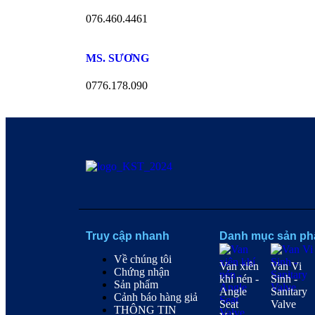
076.460.4461
MS. SƯƠNG
0776.178.090
Truy cập nhanh
Danh mục sản p
Về chúng tôi
Van xiên
Van Vi
Chứng nhận
khí nén -
Sinh -
Sản phẩm
Angle
Sanitary
Cảnh báo hàng giả
Seat
Valve
THÔNG TIN