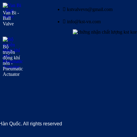
kstvalvevn@gmail.com
Van Bi -
Ball
info@kst-vn.com
Valve
Bộ
truyền
động khí
nén -
Pneumatic
Actuator
 Quốc. All rights reserved