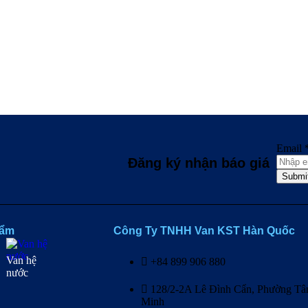
Email
Đăng ký nhận báo giá​
Submi
hẩm
Công Ty TNHH Van KST Hàn Quốc
Van hệ
+84 899 906 880
nước
128/2-2A Lê Đình Cẩn, Phường Tân
Minh