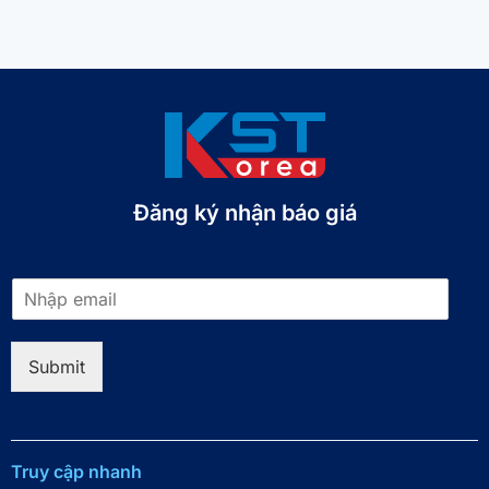
Đăng ký nhận báo giá​
E
m
a
i
Submit
l
*
Truy cập nhanh