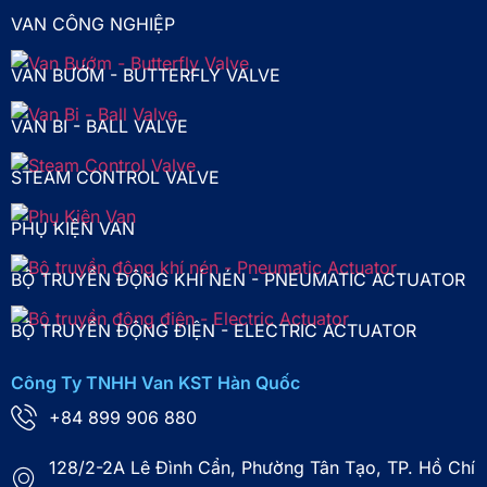
VAN CÔNG NGHIỆP
VAN BƯỚM - BUTTERFLY VALVE
VAN BI - BALL VALVE
STEAM CONTROL VALVE
PHỤ KIỆN VAN
BỘ TRUYỀN ĐỘNG KHÍ NÉN - PNEUMATIC ACTUATOR
BỘ TRUYỀN ĐỘNG ĐIỆN - ELECTRIC ACTUATOR
Công Ty TNHH Van KST Hàn Quốc
+84 899 906 880
128/2-2A Lê Đình Cẩn, Phường Tân Tạo, TP. Hồ Chí