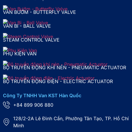
VAN BƯỚM - BUTTERFLY VALVE
VAN BI - BALL VALVE
STEAM CONTROL VALVE
PHỤ KIỆN VAN
BỘ TRUYỀN ĐỘNG KHÍ NÉN - PNEUMATIC ACTUATOR
BỘ TRUYỀN ĐỘNG ĐIỆN - ELECTRIC ACTUATOR
Công Ty TNHH Van KST Hàn Quốc
+84 899 906 880
128/2-2A Lê Đình Cẩn, Phường Tân Tạo, TP. Hồ Chí
Minh