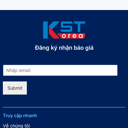
Đăng ký nhận báo giá​
E
m
a
i
Submit
l
*
Truy cập nhanh
Về chúng tôi