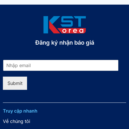
Đăng ký nhận báo giá​
E
m
a
i
Submit
l
*
Truy cập nhanh
Về chúng tôi