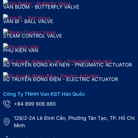
VAN BƯỚM - BUTTERFLY VALVE
VAN BI - BALL VALVE
STEAM CONTROL VALVE
PHỤ KIỆN VAN
BỘ TRUYỀN ĐỘNG KHÍ NÉN - PNEUMATIC ACTUATOR
BỘ TRUYỀN ĐỘNG ĐIỆN - ELECTRIC ACTUATOR
Công Ty TNHH Van KST Hàn Quốc
+84 899 906 880
128/2-2A Lê Đình Cẩn, Phường Tân Tạo, TP. Hồ Chí
Minh