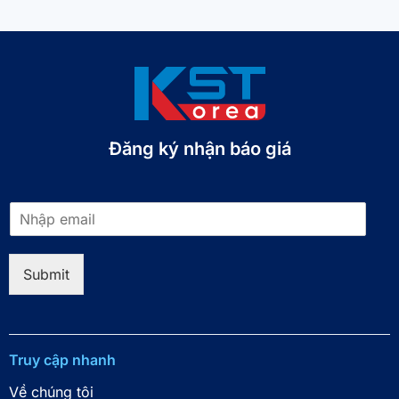
Đăng ký nhận báo giá​
E
m
a
i
Submit
l
*
Truy cập nhanh
Về chúng tôi