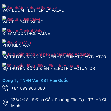
VAN BƯỚM - BUTTERFLY VALVE
VAN BI - BALL VALVE
STEAM CONTROL VALVE
PHỤ KIỆN VAN
BỘ TRUYỀN ĐỘNG KHÍ NÉN - PNEUMATIC ACTUATOR
BỘ TRUYỀN ĐỘNG ĐIỆN - ELECTRIC ACTUATOR
Công Ty TNHH Van KST Hàn Quốc
+84 899 906 880
128/2-2A Lê Đình Cẩn, Phường Tân Tạo, TP. Hồ Chí
Minh