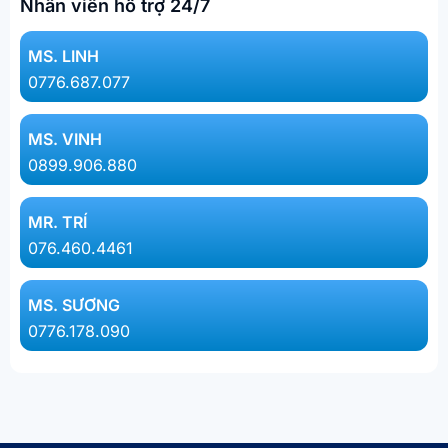
Nhân viên hỗ trợ 24/7
MS. LINH​
0776.687.077​
MS. VINH
0899.906.880
MR. TRÍ
076.460.4461
MS. SƯƠNG
0776.178.090