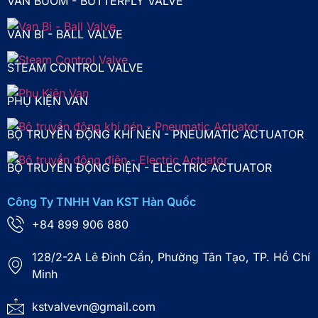
VAN BƯỚM - BUTTERFLY VALVE
VAN BI - BALL VALVE
STEAM CONTROL VALVE
PHỤ KIỆN VAN
BỘ TRUYỀN ĐỘNG KHÍ NÉN - PNEUMATIC ACTUATOR
BỘ TRUYỀN ĐỘNG ĐIỆN - ELECTRIC ACTUATOR
Công Ty TNHH Van KST Hàn Quốc
+84 899 906 880
128/2-2A Lê Đình Cẩn, Phường Tân Tạo, TP. Hồ Chí
Minh
kstvalvevn@gmail.com