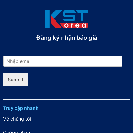
Đăng ký nhận báo giá​
E
m
a
i
Submit
l
*
Truy cập nhanh
Về chúng tôi
Chứng nhận