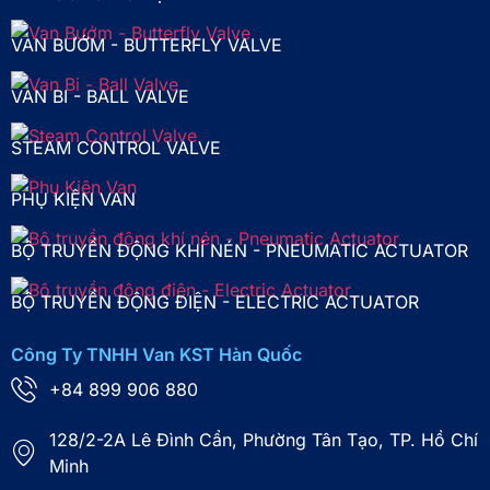
VAN BƯỚM - BUTTERFLY VALVE
VAN BI - BALL VALVE
STEAM CONTROL VALVE
PHỤ KIỆN VAN
BỘ TRUYỀN ĐỘNG KHÍ NÉN - PNEUMATIC ACTUATOR
BỘ TRUYỀN ĐỘNG ĐIỆN - ELECTRIC ACTUATOR
Công Ty TNHH Van KST Hàn Quốc
+84 899 906 880
128/2-2A Lê Đình Cẩn, Phường Tân Tạo, TP. Hồ Chí
Minh