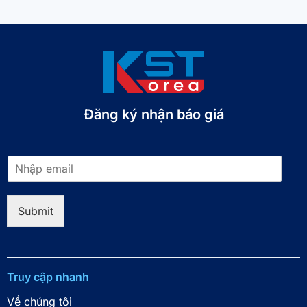
Đăng ký nhận báo giá​
E
m
a
i
Submit
l
*
Truy cập nhanh
Về chúng tôi