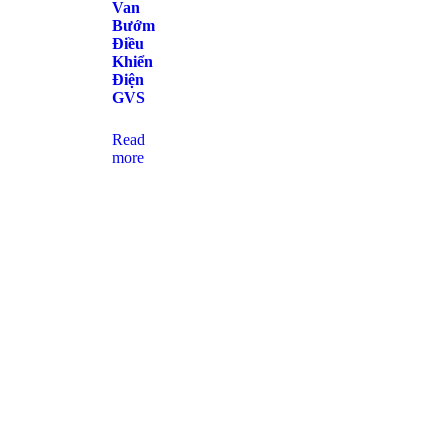
Van
Bướm
Điều
Khiển
Điện
GVS
Read
more