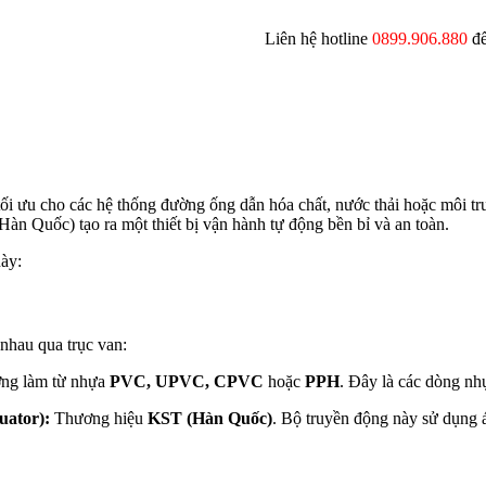
Liên hệ hotline
0899.906.880
để
tối ưu cho các hệ thống đường ống dẫn hóa chất, nước thải hoặc môi t
àn Quốc) tạo ra một thiết bị vận hành tự động bền bỉ và an toàn.
này:
 nhau qua trục van:
ng làm từ nhựa
PVC, UPVC, CPVC
hoặc
PPH
. Đây là các dòng nh
uator):
Thương hiệu
KST (Hàn Quốc)
. Bộ truyền động này sử dụng 