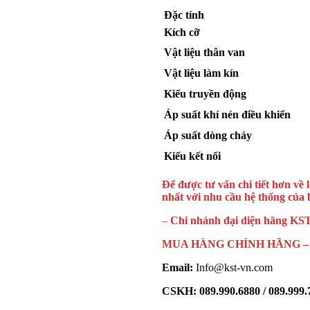
Đặc tính
Kích cỡ
Vật liệu thân van
Vật liệu làm kín
Kiểu truyền động
Áp suất khí nén điều khiển
Áp suất dòng chảy
Kiểu kết nối
Để được tư vấn chi tiết hơn v
nhất với nhu cầu hệ thống của 
–
Chi nhánh đại diện hãng KST
MUA HÀNG CHÍNH HÃNG – 
Email:
Info@kst-vn.com
CSKH: 089.990.6880 / 089.999.7