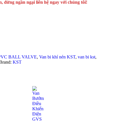
 đừng ngần ngại liên hệ ngay với chúng tôi!
PVC BALL VALVE
,
Van bi khí nén KST
,
van bi kst
,
Brand:
KST