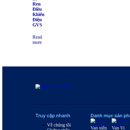
Ren
Điều
Khiển
Điện
GVS
Read
more
Truy cập nhanh
Danh mục sản p
Về chúng tôi
Van xiên
Van Vi