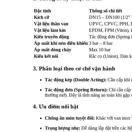
Đặc tính
Thông số chi tiết
Kích cỡ
DN15 – DN100 (1/2″ 
Vật liệu thân van
UPVC, CPVC, PPH,
Vật liệu làm kín
EPDM, FPM (Viton), 
Kiểu truyền động
Tác động đơn (Spring 
Áp suất khí nén điều khiển
3 bar – 8 bar
Áp suất dòng chảy
Max 10 bar
Kiểu kết nối
Rắc co (Union), Dán k
3. Phân loại theo cơ chế vận hành
Tác động kép (Double Acting):
Cần cấp khí n
Tác động đơn (Spring Return):
Chỉ cần cấp 
thường mở). Đây là tính năng an toàn khi gặp 
4. Ưu điểm nổi bật
Chống ăn mòn tuyệt đối:
Khác với van inox v
Trọng lượng nhẹ:
Dễ dàng lắp đặt trên các h