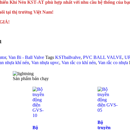
 Khiển Khí Nén KST-AT phù hợp nhất với nhu cầu hệ thống của bạn,
 tại thị trường Việt Nam!
GIÁ!
1
ator
,
Van Bi - Ball Valve
Tags
KSTballvalve
,
PVC BALL VALVE
,
U
an nhựa khí nén
,
Van nhựa upvc
,
Van rắc co khí nén
,
Van rắc co nhựa
Sản phẩm bán chạy
Bộ
Bộ
truyền