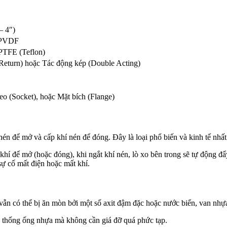
– 4″)
 PVDF
PTFE (Teflon)
Return) hoặc Tác động kép (Double Acting)
eo (Socket), hoặc Mặt bích (Flange)
én để mở và cấp khí nén để đóng. Đây là loại phổ biến và kinh tế nhất
khí để mở (hoặc đóng), khi ngắt khí nén, lò xo bên trong sẽ tự động đ
sự cố mất điện hoặc mất khí.
ẫn có thể bị ăn mòn bởi một số axit đậm đặc hoặc nước biển, van nhự
ệ thống ống nhựa mà không cần giá đỡ quá phức tạp.