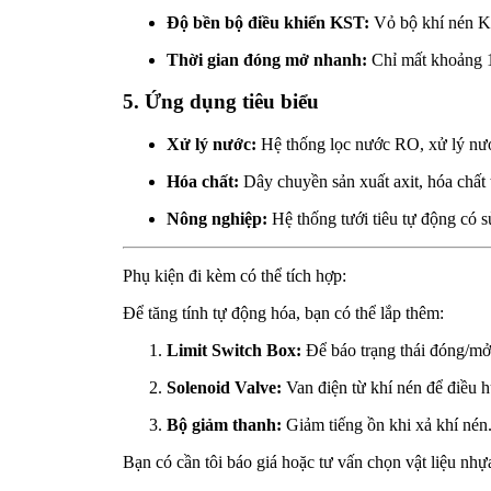
Độ bền bộ điều khiển KST:
Vỏ bộ khí nén K
Thời gian đóng mở nhanh:
Chỉ mất khoảng 1-
5. Ứng dụng tiêu biểu
Xử lý nước:
Hệ thống lọc nước RO, xử lý nướ
Hóa chất:
Dây chuyền sản xuất axit, hóa chất 
Nông nghiệp:
Hệ thống tưới tiêu tự động có 
Phụ kiện đi kèm có thể tích hợp:
Để tăng tính tự động hóa, bạn có thể lắp thêm:
Limit Switch Box:
Để báo trạng thái đóng/mở 
Solenoid Valve:
Van điện từ khí nén để điều 
Bộ giảm thanh:
Giảm tiếng ồn khi xả khí nén
Bạn có cần tôi báo giá hoặc tư vấn chọn vật liệu n