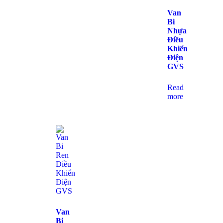
Van
Bi
Nhựa
Điều
Khiển
Điện
GVS
Read
more
Van
Bi