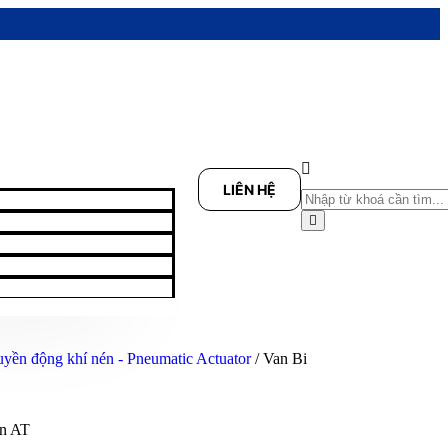
LIÊN HỆ
uyền động khí nén - Pneumatic Actuator
/ Van Bi
én AT