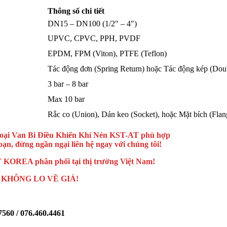
Thông số chi tiết
DN15 – DN100 (1/2″ – 4″)
UPVC, CPVC, PPH, PVDF
EPDM, FPM (Viton), PTFE (Teflon)
Tác động đơn (Spring Return) hoặc Tác động kép (Dou
3 bar – 8 bar
Max 10 bar
Rắc co (Union), Dán keo (Socket), hoặc Mặt bích (Flan
ề loại Van Bi Điều Khiển Khí Nén KST-AT phù hợp
bạn, đừng ngần ngại liên hệ ngay với chúng tôi!
 KOREA phân phối tại thị trường Việt Nam!
KHÔNG LO VỀ GIÁ!
560 / 076.460.4461