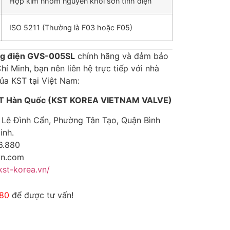
Hợp kim nhôm nguyên khối sơn tĩnh điện
ISO 5211 (Thường là F03 hoặc F05)
ng điện GVS
-005SL
chính hãng và đảm bảo
hí Minh, bạn nên liên hệ trực tiếp với nhà
ủa KST tại Việt Nam:
ST Hàn Quốc (KST KOREA VIETNAM VALVE)
Lê Đình Cẩn, Phường Tân Tạo, Quận Bình
inh.
6.880
vn.com
/kst-korea.vn/
880
để được tư vấn!