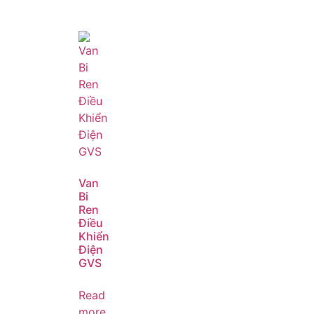
Van
Bi
Ren
Điều
Khiển
Điện
GVS
Read
more