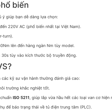
phổ biến
 ý giúp bạn dễ dàng lựa chọn:
ến 220V AC (phổ biến nhất tại Việt Nam).
-turn).
0Nm lên đến hàng ngàn Nm tùy model.
30s tùy vào kích thước bộ truyền động.
VS?
các kỹ sư vận hành thường đánh giá cao:
ôi trường khắc nghiệt tốt.
u chuẩn
ISO 5211
, giúp lắp vừa hầu hết các loại van cơ hiện 
ụ để báo trạng thái về tủ điện trung tâm (PLC).