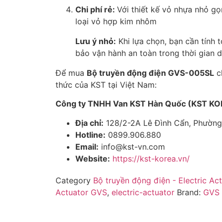
Chi phí rẻ:
Với thiết kế vỏ nhựa nhỏ gọ
loại vỏ hợp kim nhôm
Lưu ý nhỏ:
Khi lựa chọn, bạn cần tính
bảo vận hành an toàn trong thời gian d
Để mua
Bộ truyền động điện GVS-005SL
ch
thức của KST tại Việt Nam:
Công ty TNHH Van KST Hàn Quốc (KST K
Địa chỉ:
128/2-2A Lê Đình Cẩn, Phường 
Hotline:
0899.906.880
Email:
info@kst-vn.com
Website:
https://kst-korea.vn/
Category
Bộ truyền động điện - Electric Ac
Actuator GVS
,
electric-actuator
Brand:
GVS