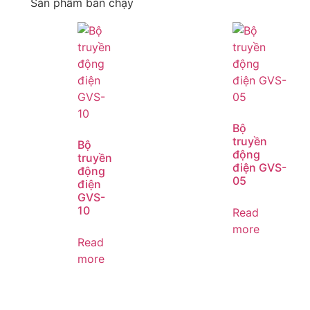
Sản phẩm bán chạy
Bộ
truyền
Bộ
động
truyền
điện GVS-
động
05
điện
GVS-
10
Read
more
Read
more