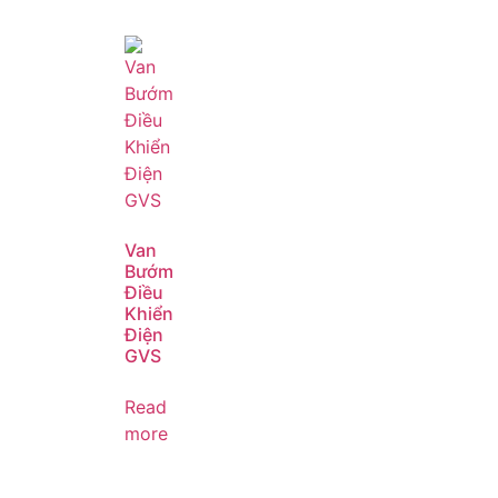
Van
Bướm
Điều
Khiển
Điện
GVS
Read
more