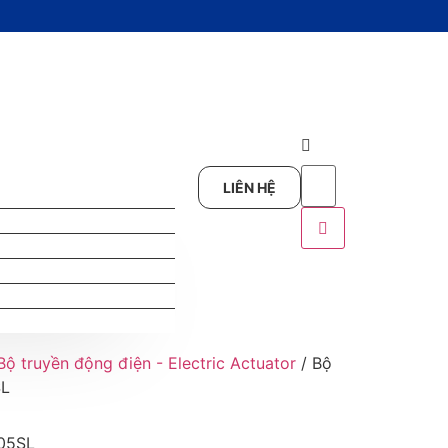
LIÊN HỆ
Bộ truyền động điện - Electric Actuator
/ Bộ
SL
005SL