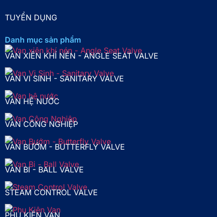
TUYỂN DỤNG
Danh mục sản phẩm
VAN XIÊN KHÍ NÉN - ANGLE SEAT VALVE
VAN VI SINH - SANITARY VALVE
VAN HỆ NƯỚC
VAN CÔNG NGHIỆP
VAN BƯỚM - BUTTERFLY VALVE
VAN BI - BALL VALVE
STEAM CONTROL VALVE
PHỤ KIỆN VAN