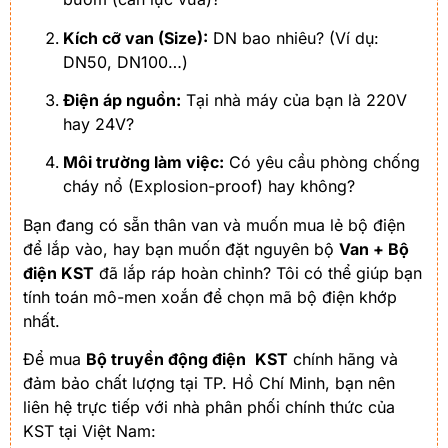
Kích cỡ van (Size):
DN bao nhiêu? (Ví dụ:
DN50, DN100…)
Điện áp nguồn:
Tại nhà máy của bạn là
220
V
hay
24
V
?
Môi trường làm việc:
Có yêu cầu phòng chống
cháy nổ (Explosion-proof) hay không?
Bạn đang có sẵn thân van và muốn mua lẻ bộ điện
để lắp vào, hay bạn muốn đặt nguyên bộ
Van + Bộ
điện KST
đã lắp ráp hoàn chỉnh? Tôi có thể giúp bạn
tính toán mô-men xoắn để chọn mã bộ điện khớp
nhất.
Để mua
Bộ truyền động điện
KST
chính hãng và
đảm bảo chất lượng tại TP. Hồ Chí Minh, bạn nên
liên hệ trực tiếp với nhà phân phối chính thức của
KST tại Việt Nam: