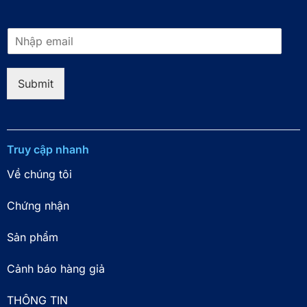
E
m
a
i
Submit
l
*
Truy cập nhanh
Về chúng tôi
Chứng nhận
Sản phẩm
Cảnh báo hàng giả
THÔNG TIN