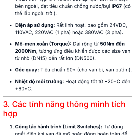
bên ngoài, đạt tiêu chuẩn chống nước/bụi
IP67
(có
thể lắp ngoài trời).
Điện áp sử dụng:
Rất linh hoạt, bao gồm
24
V
D
C
,
110
V
A
C
,
220
V
A
C
(1 pha) hoặc
380
V
A
C
(3 pha).
Mô-men xoắn (Torque):
Dải rộng từ
50Nm đến
2000Nm
, tương ứng điều khiển được các size van
từ nhỏ (DN15) đến rất lớn (DN500).
Góc quay:
Tiêu chuẩn
9
0
∘
(cho van bi, van bướm).
Nhiệt độ môi trường:
Hoạt động tốt từ
−
2
0
∘
C
đến
+
6
0
∘
C
.
3. Các tính năng thông minh tích
hợp
Công tắc hành trình (Limit Switches):
Tự động
ngắt điện khi van đã mở hoặc đóng hoàn toàn để