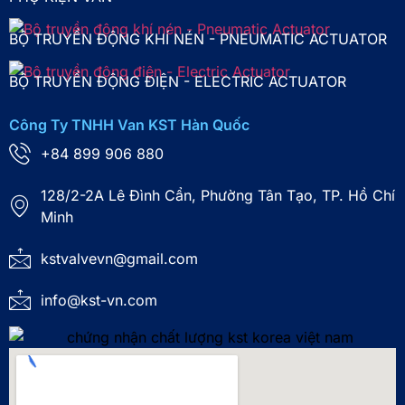
BỘ TRUYỀN ĐỘNG KHÍ NÉN - PNEUMATIC ACTUATOR
BỘ TRUYỀN ĐỘNG ĐIỆN - ELECTRIC ACTUATOR
Công Ty TNHH Van KST Hàn Quốc
+84 899 906 880
128/2-2A Lê Đình Cẩn, Phường Tân Tạo, TP. Hồ Chí
Minh
kstvalvevn@gmail.com
info@kst-vn.com