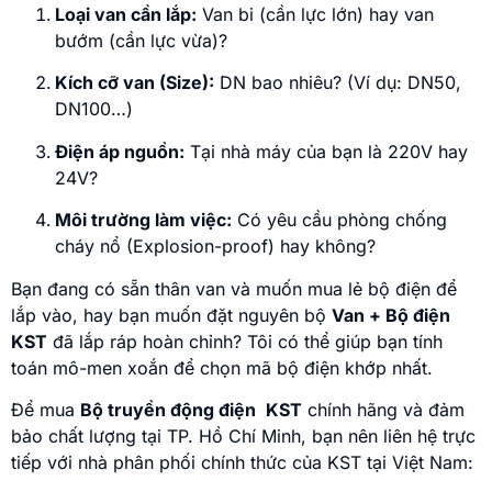
Loại van cần lắp:
Van bi (cần lực lớn) hay van
bướm (cần lực vừa)?
Kích cỡ van (Size):
DN bao nhiêu? (Ví dụ: DN50,
DN100…)
Điện áp nguồn:
Tại nhà máy của bạn là
220
V
hay
24
V
?
Môi trường làm việc:
Có yêu cầu phòng chống
cháy nổ (Explosion-proof) hay không?
Bạn đang có sẵn thân van và muốn mua lẻ bộ điện để
lắp vào, hay bạn muốn đặt nguyên bộ
Van + Bộ điện
KST
đã lắp ráp hoàn chỉnh? Tôi có thể giúp bạn tính
toán mô-men xoắn để chọn mã bộ điện khớp nhất.
Để mua
Bộ truyền động điện
KST
chính hãng và đảm
bảo chất lượng tại TP. Hồ Chí Minh, bạn nên liên hệ trực
tiếp với nhà phân phối chính thức của KST tại Việt Nam: