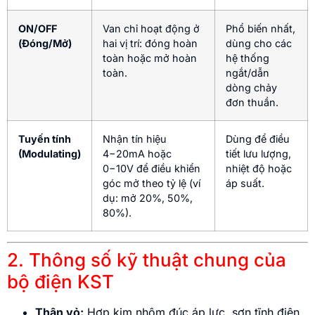
ON/OFF
Van chỉ hoạt động ở
Phổ biến nhất,
(Đóng/Mở)
hai vị trí: đóng hoàn
dùng cho các
toàn hoặc mở hoàn
hệ thống
toàn.
ngắt/dẫn
dòng chảy
đơn thuần.
Tuyến tính
Nhận tín hiệu
Dùng để điều
(Modulating)
4
−
20
m
A
hoặc
tiết lưu lượng,
0
−
10
V
để điều khiển
nhiệt độ hoặc
góc mở theo tỷ lệ (ví
áp suất.
dụ: mở 20%, 50%,
80%).
2. Thông số kỹ thuật chung của
bộ điện KST
Thân vỏ:
Hợp kim nhôm đúc áp lực, sơn tĩnh điện