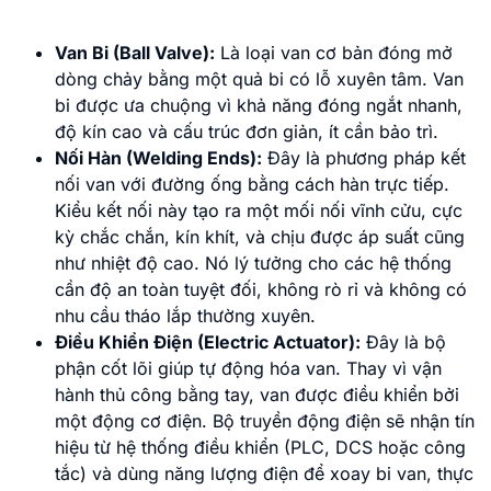
Van Bi (Ball Valve):
Là loại van cơ bản đóng mở
dòng chảy bằng một quả bi có lỗ xuyên tâm. Van
bi được ưa chuộng vì khả năng đóng ngắt nhanh,
độ kín cao và cấu trúc đơn giản, ít cần bảo trì.
Nối Hàn (Welding Ends):
Đây là phương pháp kết
nối van với đường ống bằng cách hàn trực tiếp.
Kiểu kết nối này tạo ra một mối nối vĩnh cửu, cực
kỳ chắc chắn, kín khít, và chịu được áp suất cũng
như nhiệt độ cao. Nó lý tưởng cho các hệ thống
cần độ an toàn tuyệt đối, không rò rỉ và không có
nhu cầu tháo lắp thường xuyên.
Điều Khiển Điện (Electric Actuator):
Đây là bộ
phận cốt lõi giúp tự động hóa van. Thay vì vận
hành thủ công bằng tay, van được điều khiển bởi
một động cơ điện. Bộ truyền động điện sẽ nhận tín
hiệu từ hệ thống điều khiển (PLC, DCS hoặc công
tắc) và dùng năng lượng điện để xoay bi van, thực