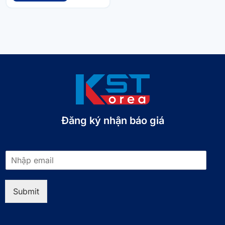
Đăng ký nhận báo giá​
E
m
a
i
Submit
l
*