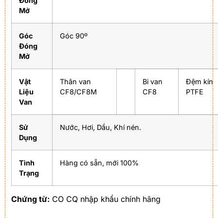
Đóng
Mở
Góc
Góc 90º
Đóng
Mở
Vật
Thân van
Bi van
Đệm kín
Liệu
CF8/CF8M
CF8
PTFE
Van
Sử
Nước, Hơi, Dầu, Khí nén.
Dụng
Tình
Hàng có sẵn, mới 100%
Trạng
Chứng từ:
CO CQ nhập khẩu chính hãng