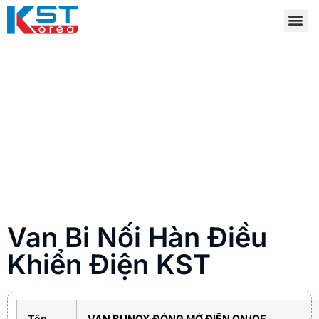
Van Bi Nối Hàn Điều
Khiển Điện KST
Tên
VAN BI INOX ĐÓNG MỞ ĐIỆN ON/OF