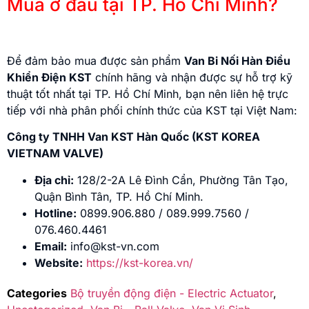
Mua ở đâu tại TP. Hồ Chí Minh?
Để đảm bảo mua được sản phẩm
Van Bi Nối Hàn Điều
Khiển Điện KST
chính hãng và nhận được sự hỗ trợ kỹ
thuật tốt nhất tại TP. Hồ Chí Minh, bạn nên liên hệ trực
tiếp với nhà phân phối chính thức của KST tại Việt Nam:
Công ty TNHH Van KST Hàn Quốc (KST KOREA
VIETNAM VALVE)
Địa chỉ:
128/2-2A Lê Đình Cẩn, Phường Tân Tạo,
Quận Bình Tân, TP. Hồ Chí Minh.
Hotline:
0899.906.880 / 089.999.7560 /
076.460.4461
Email:
info@kst-vn.com
Website:
https://kst-korea.vn/
Categories
Bộ truyền động điện - Electric Actuator
,