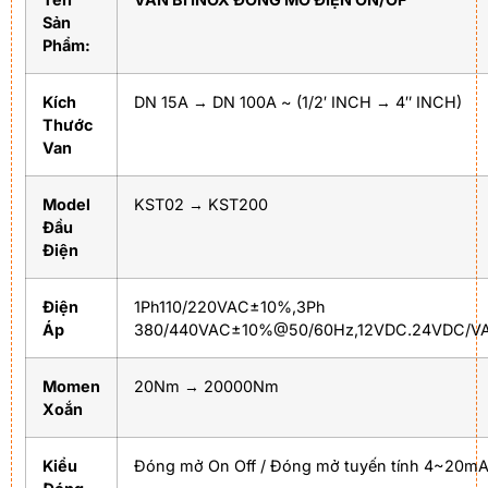
Sản
Phẩm:
Kích
DN 15A → DN 100A ~ (1/2′ INCH → 4″ INCH)
Thước
Van
Model
KST02 → KST200
Đầu
Điện
Điện
1Ph110/220VAC±10%,3Ph
Áp
380/440VAC±10%@50/60Hz,12VDC.24VDC/V
Momen
20Nm → 20000Nm
Xoắn
Kiểu
Đóng mở On Off / Đóng mở tuyến tính 4~20m