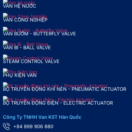
VAN HỆ NƯỚC
VAN CÔNG NGHIỆP
VAN BƯỚM - BUTTERFLY VALVE
VAN BI - BALL VALVE
STEAM CONTROL VALVE
PHỤ KIỆN VAN
BỘ TRUYỀN ĐỘNG KHÍ NÉN - PNEUMATIC ACTUATOR
BỘ TRUYỀN ĐỘNG ĐIỆN - ELECTRIC ACTUATOR
Công Ty TNHH Van KST Hàn Quốc
+84 899 906 880