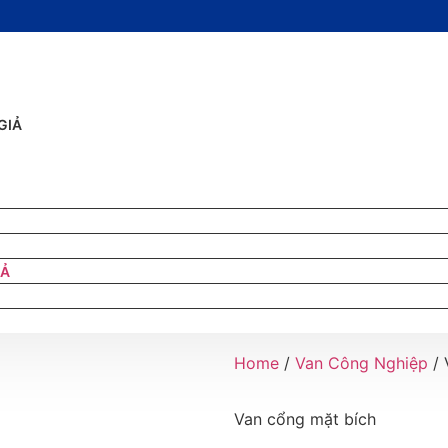
GIẢ
IẢ
Home
/
Van Công Nghiệp
/ 
Van cổng mặt bích