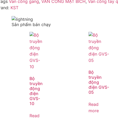
Tags
Van cổng gang
,
VAN CỔNG MẶT BÍCH
,
Van cổng tay 
rand:
KST
Sản phẩm bán chạy
Bộ
truyền
Bộ
động
truyền
điện GVS-
động
05
điện
GVS-
10
Read
more
Read