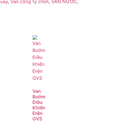
quay
,
Van cổng ty chìm
,
VAN NƯỚC
,
Van
Bướm
Điều
Khiển
Điện
GVS