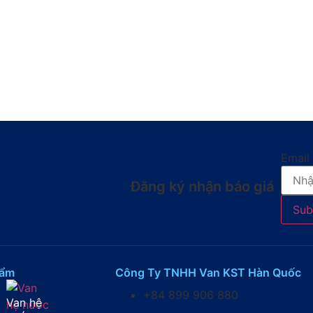
Email
Đăng ký nhận báo giá​
Sub
hẩm
Công Ty TNHH Van KST Hàn Quốc
+84 899 906 880
Van hệ