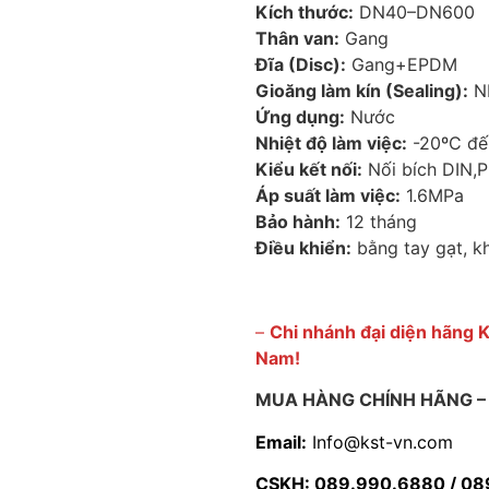
Kích thước:
DN40–DN600
Thân van:
Gang
Đĩa (Disc):
Gang+EPDM
Gioăng làm kín (Sealing):
N
Ứng dụng:
Nước
Nhiệt độ làm việc:
-20ºC đế
Kiểu kết nối:
Nối bích DIN,
Áp suất làm việc:
1.6MPa
Bảo hành:
12 tháng
Điều khiển:
bằng tay gạt, kh
–
Chi nhánh đại diện hãng K
Nam!
MUA HÀNG CHÍNH HÃNG – 
Email:
Info@kst-vn.com
CSKH: 089.990.6880 / 08