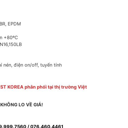
BR, EPDM
n +80ºC
PN16,150LB
í nén, điện on/off, tuyến tính
ST KOREA phân phối tại thị trường Việt
KHÔNG LO VỀ GIÁ!
9.999.7560 / 076.460.4461