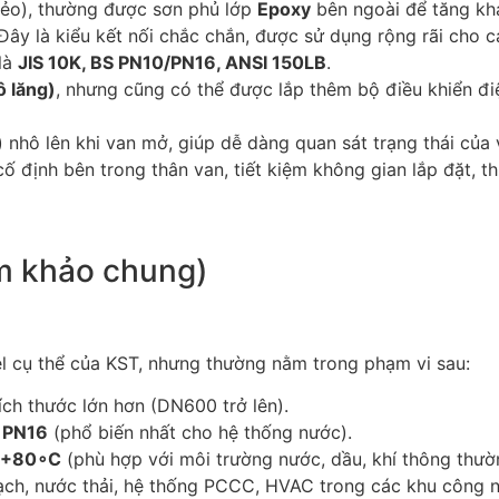
ẻo), thường được sơn phủ lớp
Epoxy
bên ngoài để tăng kh
 Đây là kiểu kết nối chắc chắn, được sử dụng rộng rãi cho 
 là
JIS 10K, BS PN10/PN16, ANSI 150LB
.
ô lăng)
, nhưng cũng có thể được lắp thêm bộ điều khiển đi
 nhô lên khi van mở, giúp dễ dàng quan sát trạng thái của 
ố định bên trong thân van, tiết kiệm không gian lắp đặt, t
m khảo chung)
l cụ thể của KST, nhưng thường nằm trong phạm vi sau:
ch thước lớn hơn (DN600 trở lên).
 PN16
(phổ biến nhất cho hệ thống nước).
+
8
0
∘
C
(phù hợp với môi trường nước, dầu, khí thông thườ
ch, nước thải, hệ thống PCCC, HVAC trong các khu công n