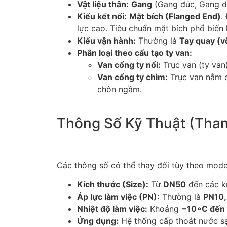
Vật liệu thân:
Gang
(Gang đúc, Gang d
Kiểu kết nối:
Mặt bích (Flanged End)
.
lực cao. Tiêu chuẩn mặt bích phổ biến
Kiểu vận hành:
Thường là
Tay quay (v
Phân loại theo cấu tạo ty van:
Van cổng ty nổi:
Trục van (ty van)
Van cổng ty chìm:
Trục van nằm c
chôn ngầm.
Thông Số Kỹ Thuật (Tha
Các thông số có thể thay đổi tùy theo mode
Kích thước (Size):
Từ
DN50
đến các kí
Áp lực làm việc (PN):
Thường là
PN10,
Nhiệt độ làm việc:
Khoảng
−
1
0
∘
C
đến
Ứng dụng:
Hệ thống cấp thoát nước sạ