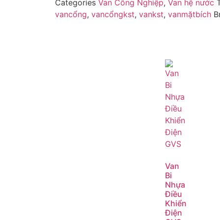
Categories
Van Công Nghiệp
,
Van hệ nước
vancổng
,
vancổngkst
,
vankst
,
vanmặtbích
B
Van
Bi
Nhựa
Điều
Khiển
Điện