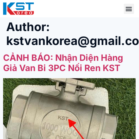
Author:
kstvankorea@gmail.c
CẢNH BÁO: Nhận Diện Hàng
Giả Van Bi 3PC Nối Ren KST