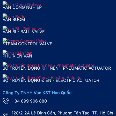
VAN CÔNG NGHIỆP
VAN BƯỚM
VAN BI - BALL VALVE
STEAM CONTROL VALVE
PHỤ KIỆN VAN
BỘ TRUYỀN ĐỘNG KHÍ NÉN - PNEUMATIC ACTUATOR
BỘ TRUYỀN ĐỘNG ĐIỆN - ELECTRIC ACTUATOR
Công Ty TNHH Van KST Hàn Quốc
+84 899 906 880
128/2-2A Lê Đình Cẩn, Phường Tân Tạo, TP. Hồ Chí