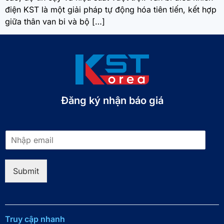
điện KST là một giải pháp tự động hóa tiên tiến, kết hợp
giữa thân van bi và bộ […]
Đăng ký nhận báo giá​
E
m
a
i
Submit
l
*
Truy cập nhanh