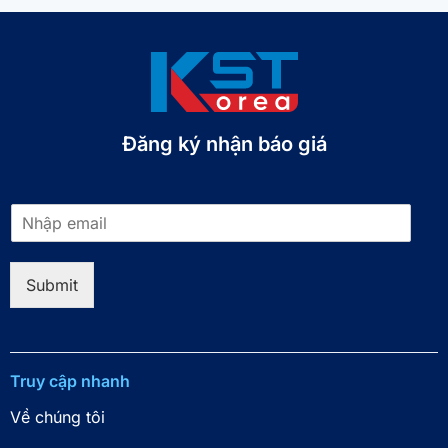
Đăng ký nhận báo giá​
E
m
a
i
Submit
l
*
Truy cập nhanh
Về chúng tôi