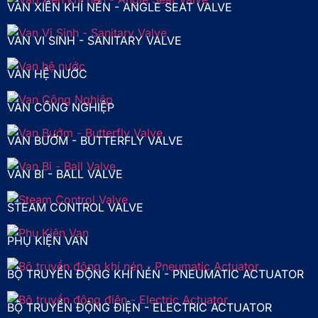
VAN XIÊN KHÍ NÉN - ANGLE SEAT VALVE
VAN VI SINH - SANITARY VALVE
VAN HỆ NƯỚC
VAN CÔNG NGHIỆP
VAN BƯỚM - BUTTERFLY VALVE
VAN BI - BALL VALVE
STEAM CONTROL VALVE
PHỤ KIỆN VAN
BỘ TRUYỀN ĐỘNG KHÍ NÉN - PNEUMATIC ACTUATOR
BỘ TRUYỀN ĐỘNG ĐIỆN - ELECTRIC ACTUATOR