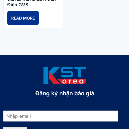
Điện GVS
READ MORE
Đăng ký nhận báo giá​
E
m
a