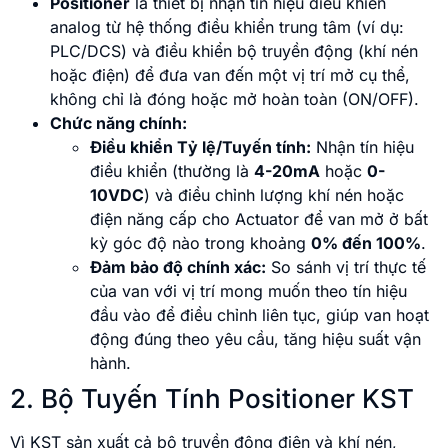
Positioner
là thiết bị nhận tín hiệu điều khiển
analog từ hệ thống điều khiển trung tâm (ví dụ:
PLC/DCS) và điều khiển bộ truyền động (khí nén
hoặc điện) để đưa van đến một vị trí mở cụ thể,
không chỉ là đóng hoặc mở hoàn toàn (ON/OFF).
Chức năng chính:
Điều khiển Tỷ lệ/Tuyến tính:
Nhận tín hiệu
điều khiển (thường là
4-20mA
hoặc
0-
10VDC
) và điều chỉnh lượng khí nén hoặc
điện năng cấp cho Actuator để van mở ở bất
kỳ góc độ nào trong khoảng
0% đến 100%
.
Đảm bảo độ chính xác:
So sánh vị trí thực tế
của van với vị trí mong muốn theo tín hiệu
đầu vào để điều chỉnh liên tục, giúp van hoạt
động đúng theo yêu cầu, tăng hiệu suất vận
hành.
2. Bộ Tuyến Tính Positioner KST
Vì KST sản xuất cả bộ truyền động điện và khí nén,