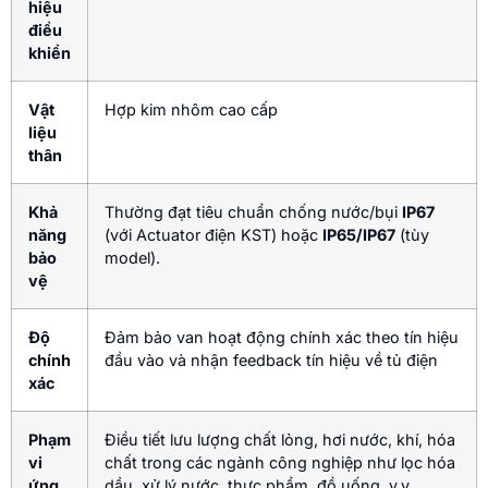
hiệu
điều
khiển
Vật
Hợp kim nhôm cao cấp
liệu
thân
Khả
Thường đạt tiêu chuẩn chống nước/bụi
IP67
năng
(với Actuator điện KST) hoặc
IP65/IP67
(tùy
bảo
model).
vệ
Độ
Đảm bảo van hoạt động chính xác theo tín hiệu
chính
đầu vào và nhận feedback tín hiệu về tủ điện
xác
Phạm
Điều tiết lưu lượng chất lỏng, hơi nước, khí, hóa
vi
chất trong các ngành công nghiệp như lọc hóa
ứng
dầu, xử lý nước, thực phẩm, đồ uống, v.v.