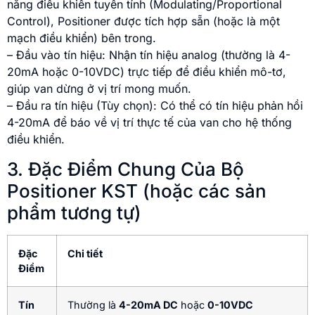
năng điều khiển tuyến tính (Modulating/Proportional
Control), Positioner được tích hợp sẵn (hoặc là một
mạch điều khiển) bên trong.
– Đầu vào tín hiệu: Nhận tín hiệu analog (thường là 4-
20mA hoặc 0-10VDC) trực tiếp để điều khiển mô-tơ,
giúp van dừng ở vị trí mong muốn.
– Đầu ra tín hiệu (Tùy chọn): Có thể có tín hiệu phản hồi
4-20mA để báo về vị trí thực tế của van cho hệ thống
điều khiển.
3. Đặc Điểm Chung Của Bộ
Positioner KST (hoặc các sản
phẩm tương tự)
Đặc
Chi tiết
Điểm
Tín
Thường là
4-20mA DC
hoặc
0-10VDC