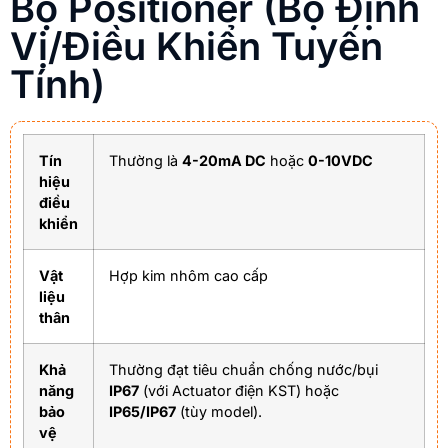
Bộ Positioner (Bộ Định
Vị/Điều Khiển Tuyến
Tính)
Tín
Thường là
4-20mA DC
hoặc
0-10VDC
hiệu
điều
khiển
Vật
Hợp kim nhôm cao cấp
liệu
thân
Khả
Thường đạt tiêu chuẩn chống nước/bụi
năng
IP67
(với Actuator điện KST) hoặc
bảo
IP65/IP67
(tùy model).
vệ