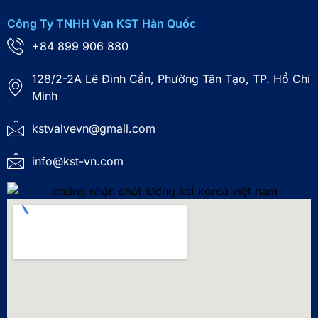
Công Ty TNHH Van KST Hàn Quốc
+84 899 906 880
128/2-2A Lê Đình Cẩn, Phường Tân Tạo, TP. Hồ Chí
Minh
kstvalvevn@gmail.com
info@kst-vn.com